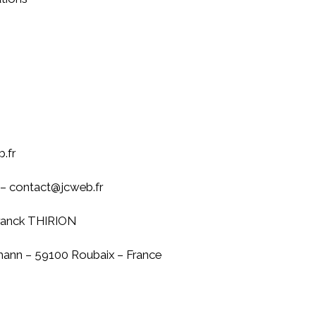
.fr
– contact@jcweb.fr
Franck THIRION
rmann – 59100 Roubaix – France